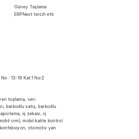
Güney Taşlama
ERPNext tercih etti
No : 13-19 Kat:1 No:2
veri toplama, veri 
ı, barkodlu satış, barkodlu 
porlama, iş zekası, iş 
obil crm), mobil kalite kontrol 
, konfeksiyon, otomotiv yan 