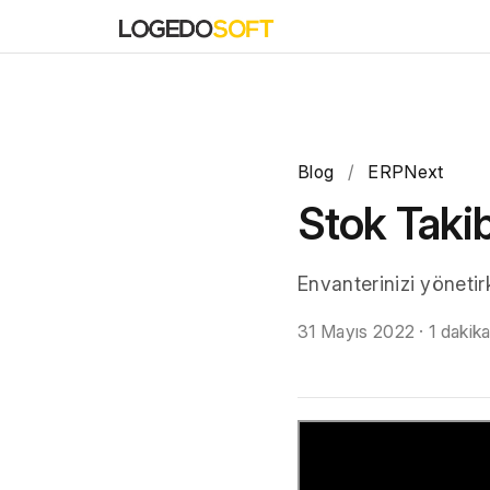
Blog
/
ERPNext
Stok Takib
Envanterinizi yönetir
31 Mayıs 2022
·
1 dakik