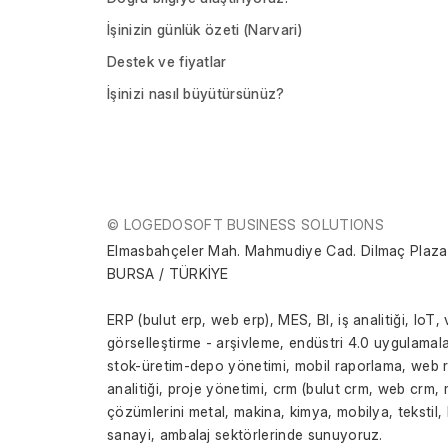
İşinizin günlük özeti (Narvari)
Destek ve fiyatlar
İşinizi nasıl büyütürsünüz?
© LOGEDOSOFT BUSINESS SOLUTIONS
Elmasbahçeler Mah. Mahmudiye Cad. Dilmaç Plaza 
BURSA / TÜRKİYE
ERP (bulut erp, web erp), MES, BI, iş analitiği, IoT, 
görselleştirme - arşivleme, endüstri 4.0 uygulamalar
stok-üretim-depo yönetimi, mobil raporlama, web ra
analitiği, proje yönetimi, crm (bulut crm, web crm, m
çözümlerini metal, makina, kimya, mobilya, tekstil
sanayi, ambalaj sektörlerinde sunuyoruz.