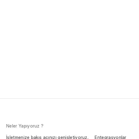
Neler Yapıyoruz ?
İşletmenize bakış açınızı genişletiyoruz.
Entegrasyonlar