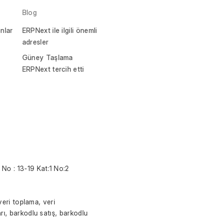
Blog
nlar
ERPNext ile ilgili önemli
adresler
Güney Taşlama
ERPNext tercih etti
No : 13-19 Kat:1 No:2
veri toplama, veri 
ı, barkodlu satış, barkodlu 