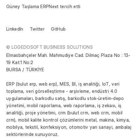
Güney Taşlama ERPNext tercih etti
LinkedIn
Twitter
GitHub
© LOGEDOSOFT BUSINESS SOLUTIONS
Elmasbahçeler Mah. Mahmudiye Cad. Dilmaç Plaza No : 13-
19 Kat:1 No:2
BURSA / TÜRKİYE
ERP (bulut erp, web erp), MES, BI, iş analitiği, IoT, veri 
toplama, veri görselleştirme - arşivleme, endüstri 4.0 
uygulamaları, barkodlu satış, barkodlu stok-üretim-depo 
yönetimi, mobil raporlama, web raporlama, iş zekası, iş 
analitiği, proje yönetimi, crm (bulut crm, web crm, mobil 
crm), mobil kalite kontrol çözümlerini metal, makina, kimya, 
mobilya, tekstil, konfeksiyon, otomotiv yan sanayi, ambalaj 
sektörlerinde sunuyoruz.